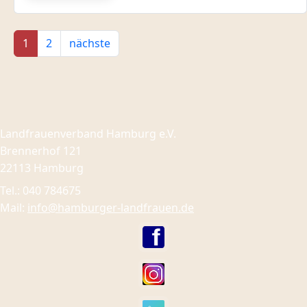
1
2
nächste
Landfrauenverband Hamburg e.V.
Brennerhof 121
22113 Hamburg
Tel.: 040 784675
Mail:
info@hamburger-landfrauen.de