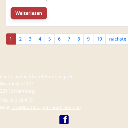
Weiterlesen
1
2
3
4
5
6
7
8
9
10
nächste
Landfrauenverband Hamburg e.V.
Brennerhof 121
22113 Hamburg
Tel.: 040 784675
Mail:
info@hamburger-landfrauen.de