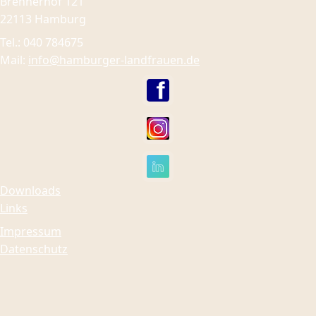
Brennerhof 121
22113 Hamburg
Tel.: 040 784675
Mail:
info@hamburger-landfrauen.de
Downloads
Links
Impressum
Datenschutz