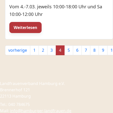
Vom 4.-7.03. jeweils 10:00-18:00 Uhr und Sa
10:00-12:00 Uhr
Weiterlesen
vorherige
1
2
3
4
5
6
7
8
9
1
Landfrauenverband Hamburg e.V.
Brennerhof 121
22113 Hamburg
Tel.: 040 784675
Mail:
info@hamburger-landfrauen.de