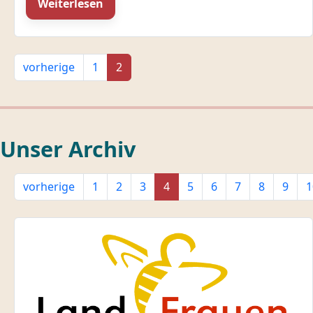
Weiterlesen
vorherige
1
2
Unser Archiv
vorherige
1
2
3
4
5
6
7
8
9
1